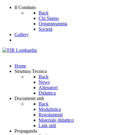
Il Comitato
Back
Chi Siamo
Organigramma
Società
Gallery
Home
Struttura Tecnica
Back
News
Allenatori
Didattica
Documenti utili
Back
Modulistica
Regolamenti
Materiale didattico
Link utili
Propaganda